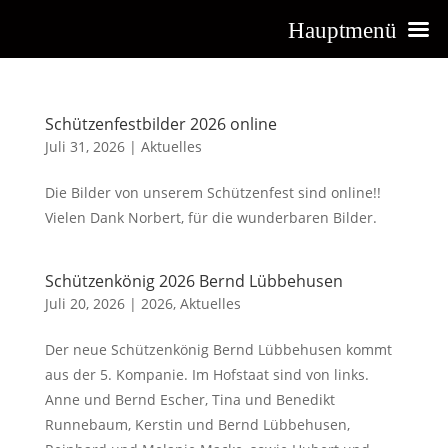
Hauptmenü
Schützenfestbilder 2026 online
Juli 31, 2026
|
Aktuelles
Die Bilder von unserem Schützenfest sind online!!
Vielen Dank Norbert, für die wunderbaren Bilder.
Schützenkönig 2026 Bernd Lübbehusen
Juli 20, 2026
|
2026
,
Aktuelles
Der neue Schützenkönig Bernd Lübbehusen kommt
aus der 5. Kompanie. Im Hofstaat sind von links.
Anne und Bernd Escher, Tina und Benedikt
Runnebaum, Kerstin und Bernd Lübbehusen,