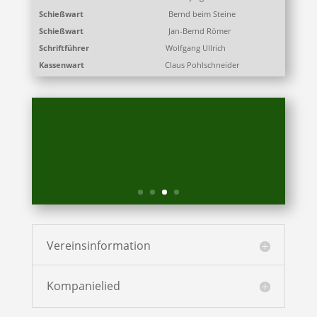
Schießwart
Bernd beim Steine
Schießwart
Jan-Bernd Römer
Schriftführer
Wolfgang Ullrich
Kassenwart
Claus Pohlschneider
6 Kinderkönige
Vereinsinformation
Kompanielied